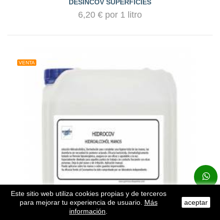
DESINCOV SUPERFICIES
6,20 € por 1 litro
VENTA
Este sitio web utiliza cookies propias y de terceros
para mejorar tu experiencia de usuario.
Más
aceptar
información
.
Subir