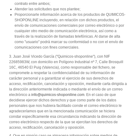
contrato entre ambos;
Atender las solicitudes que nos plantee;
Proporcionarle información acerca de los productos de QUIMICOS-
SHOPONLINE incluyendo, en relación con dichos productos, el
envío de comunicaciones comerciales por correo electrónico o por
cualquier otro medio de comunicación electrónica, así como a
través de la realización de llamadas telefónicas. Al darse de alta
como "usuario" podrá marcar su conformidad o no con el envío de
comunicaciones con fines comerciales.
3. Juan José Vicedo García ("Quimicos-shoponline"), con NIF
22685983W, con domicilio en Polígono Industrial nº 7, Calle Brosquill
16C, 46540 El Puig (Valencia), como responsable del fichero, se
compromete a respetar la confidencialidad de su información de
carácter personal y a garantizar el ejercicio de sus derechos de
acceso, rectificación, cancelación y oposición, mediante carta dirigida a
la dirección anteriormente indicada o mediante el envío de un correo
electrónico a
info@quimicos-shoponiline.com
. En el caso de que
decidiese ejercer dichos derechos y que como parte de los datos
personales que nos hubiera facilitado conste el correo electrónico le
agradeceríamos que en la mencionada comunicación se hiciera
constar específicamente esa circunstancia indicando la dirección de
correo electrónico respecto de la que se ejercitan los derechos de
acceso, rectificación, cancelación y oposición.
4. Que en ningún caso se almacena información sobre medios de