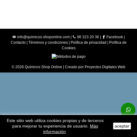
info@quimicos-shoponline.com
|
96 323 20 36 |
Facebook
|
Contacto
|
Términos y condiciones
|
Política de privacidad
|
Política de
Cookies
© 2026 Químicos Shop Online | Creado por
Proyectos Digitales Web
Este sitio web utiliza cookies propias y de terceros
para mejorar tu experiencia de usuario.
Más
aceptar
información
.
Subir