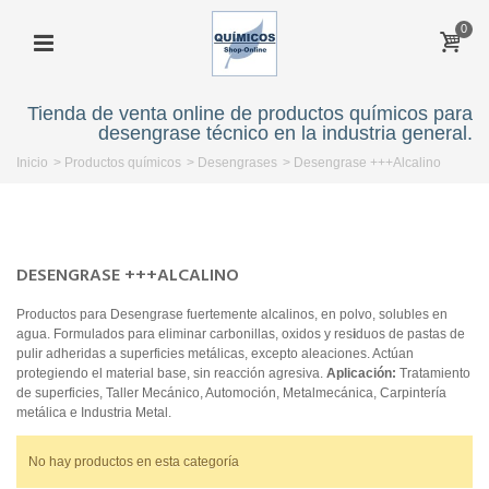
0
Tienda de venta online de productos químicos para
desengrase técnico en la industria general.
Inicio
>
Productos químicos
>
Desengrases
>
Desengrase +++Alcalino
DESENGRASE +++ALCALINO
Productos para Desengrase fuertemente alcalinos, en polvo, solubles en
agua. Formulados para eliminar carbonillas, oxidos y res
i
duos de pastas de
pulir adheridas a superficies metálicas, excepto aleaciones. Actúan
protegiendo el material base, sin reacción agresiva.
Aplicación:
Tratamiento
de superficies, Taller Mecánico, Automoción, Metalmecánica, Carpintería
metálica e Industria Metal.
No hay productos en esta categoría