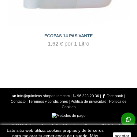
ECOPAS 14 PASIVANTE
1,62 € por 1 Litro
info@quimicos-shoponline.com
|
96 323 20 36 |
Facebook
|
Contacto
|
Términos y condiciones
|
Política de privacidad
|
Política de
Cookies
© 2026 Químicos Shop Online | Creado por
Proyectos Digitales Web
Este sitio web utiliza cookies propias y de terceros
para mejorar tu experiencia de usuario.
Más
aceptar