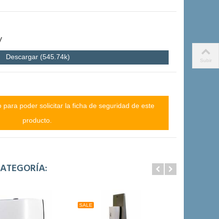
V
Descargar (545.74k)
Subir
para poder solicitar la ficha de seguridad de este
producto.
ATEGORÍA:
SALE