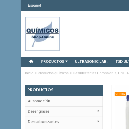
Español
PRODUCTOS
ULTRASONIC LAB.
TSD U
Inicio
>
Productos químicos
>
Desinfectantes Coronavirus, UNE 
PRODUCTOS
VENTA
Automoción
Desengrases
Descarbonizantes