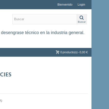
Bienvenido
Login
Buscar
desengrase técnico en la industria general.
0
producto(s)
-
0,00 €
CIES
A)