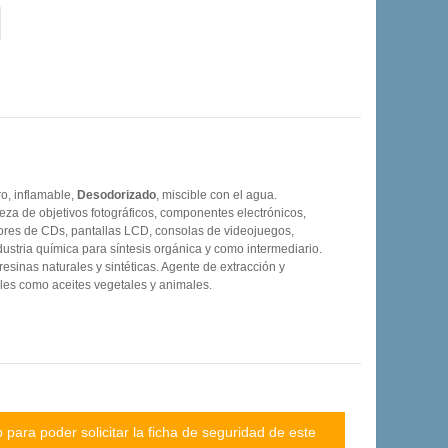
o, inflamable,
Desodorizado
, miscible con el agua.
ieza de objetivos fotográficos, componentes electrónicos,
ores de CDs, pantallas LCD, consolas de videojuegos,
ustria química para síntesis orgánica y como intermediario.
esinas naturales y sintéticas. Agente de extracción y
ales como aceites vegetales y animales.
para poder solicitar la ficha de seguridad de este