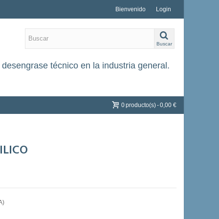
Bienvenido
Login
Buscar
desengrase técnico en la industria general.
0
producto(s)
-
0,00 €
ILICO
A)