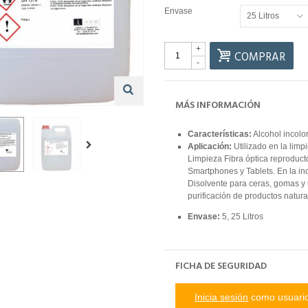
Envase
25 Litros
+
COMPRAR
-
MÁS INFORMACIÓN
Características:
Alcohol incolor
Aplicación:
Utilizado en la limp
Limpieza Fibra óptica reproduct
Smartphones y Tablets. En la ind
Disolvente para ceras, gomas y r
purificación de productos natur
Envase:
5, 25 Litros
FICHA DE SEGURIDAD
Inicia sesión
como usuario 