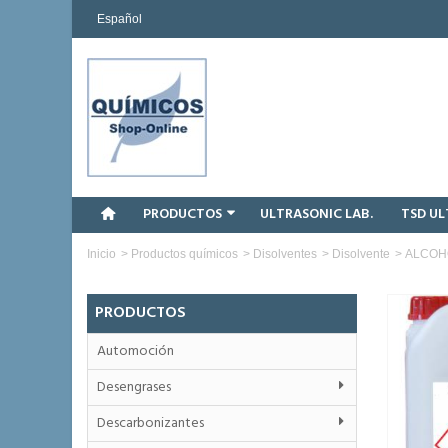
Español
PRODUCTOS
ULTRASONIC LAB.
TSD U
Inicio
>
Productos químicos
>
Disolventes
>
Disolvente
>
ALCOH
PRODUCTOS
Automoción
Desengrases
Descarbonizantes