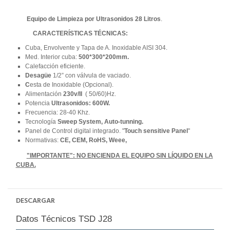
Equipo de Limpieza por Ultrasonidos 28 Litros
.
CARACTERÍSTICAS TÉCNICAS:
Cuba, Envolvente y Tapa de A. Inoxidable AISI 304.
Med. Interior cuba:
500*300*200mm.
Calefacción eficiente.
Desagüe
1/2” con válvula de vaciado.
C
esta de Inoxidable (Opcional).
Alimentación
230v/II
( 50/60)Hz.
Potencia
Ultrasonidos:
600W.
Frecuencia: 28-40 Khz.
Tecnología
Sweep System, Auto-tunning.
Panel de Control digital integrado. "
Touch sensitive Panel
"
Normativas:
CE, CEM, RoHS,
Weee,
"IMPORTANTE":
NO ENCIENDA EL EQUIPO SIN LÍQUIDO EN LA
CUBA.
DESCARGAR
Datos Técnicos TSD J28